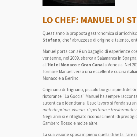
LO CHEF: MANUEL DI S
Quest’anno la proposta gastronomica si arricchis
Stefano
, chef abruzzese di origine e talento, entr
Manuel porta con sé un bagaglio di esperienze cost
ventenne, nel 2009, sbarca a Salamanca in Spagna
all’
Hotel
Monaco
e
Gran
Canal
a Venezia. Nel 201
formare Manuel verso una eccellente cucina italia
Monaco
e a Berlino.
Originario di Trignano, piccolo borgo ai piedi del G
ristorante ''La Goccia'' Manuel ha sempre raccont
autentica e identitaria. Il suo lavoro si fonda su un
materia prima, viverla, rispettarla e trasformarla 
Negli anni si è ritagliato riconoscimenti di prestig
Gambero Rosso e molte altre.
La sua visione sposa in pieno quella di Seta: far