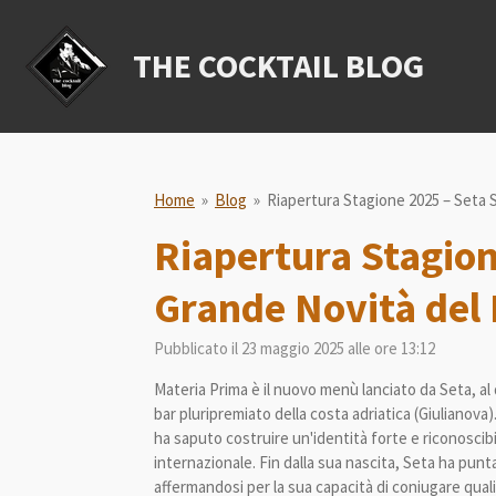
Vai
al
THE COCKTAIL BLOG
contenuto
principale
Home
»
Blog
»
Riapertura Stagione 2025 – Seta S
Riapertura Stagion
Grande Novità del 
Pubblicato il 23 maggio 2025 alle ore 13:12
Materia Prima è il nuovo menù lanciato da Seta, al 
bar pluripremiato della costa adriatica (Giulianova).
ha saputo costruire un'identità forte e riconoscibi
internazionale. Fin dalla sua nascita, Seta ha punt
affermandosi per la sua capacità di coniugare quali