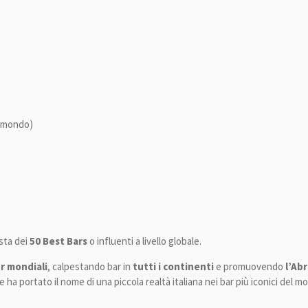
al mondo)
ista dei
50 Best Bars
o influenti a livello globale.
r mondiali
, calpestando bar in
tutti i continenti
e promuovendo
l’Ab
 ha portato il nome di una piccola realtà italiana nei bar più iconici del