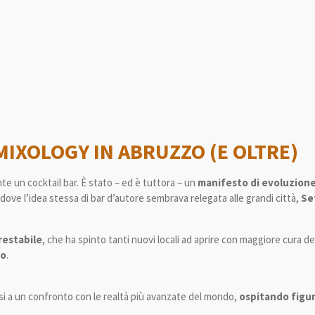
MIXOLOGY IN ABRUZZO (E OLTRE)
 un cocktail bar. È stato – ed è tuttora – un
manifesto di evoluzione
o dove l’idea stessa di bar d’autore sembrava relegata alle grandi città,
Set
restabile
, che ha spinto tanti nuovi locali ad aprire con maggiore cura d
to
.
si a un confronto con le realtà più avanzate del mondo,
ospitando figur