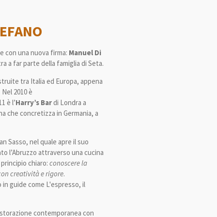
TEFANO
ce con una nuova firma:
Manuel Di
a a far parte della famiglia di Seta.
ruite tra Italia ed Europa, a
ppena
. Nel 2010 è
1 è l’
Harry’s
Bar
di Londra a
na che concretizza in Germania, a
ran Sasso, nel quale apre il suo
ato l’Abruzzo attraverso una cucina
 principio chiaro:
conoscere la
con creatività e rigore
.
io in guide come L'espresso, il
e ristorazione contemporanea con