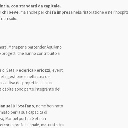
incia, con standard da capitale.
r chi beve
, ma anche per
chi fa impresa
nella ristorazione e nell’hospit
e non solo.
neral Manager e bartender Aquilano
e progetti che hanno contribuito a
e di Seta:
Federica Feriozzi
, event
ella gestione e nella cura dei
nizzativa del progetto. La sua
za ospite sono parte integrante del
anuel Di Stefano
, nome ben noto
iato per la sua capacità di
nza, Manuel porta a Seta un
 percorso professionale, maturato tra