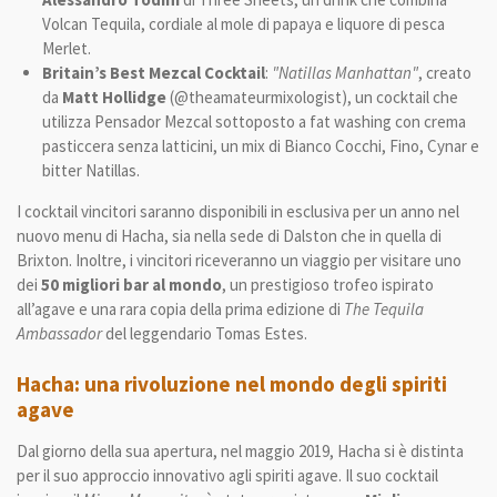
Volcan Tequila, cordiale al mole di papaya e liquore di pesca
Merlet.
Britain’s Best Mezcal Cocktail
:
"Natillas Manhattan"
, creato
da
Matt Hollidge
(@theamateurmixologist), un cocktail che
utilizza Pensador Mezcal sottoposto a fat washing con crema
pasticcera senza latticini, un mix di Bianco Cocchi, Fino, Cynar e
bitter Natillas.
I cocktail vincitori saranno disponibili in esclusiva per un anno nel
nuovo menu di Hacha, sia nella sede di Dalston che in quella di
Brixton. Inoltre, i vincitori riceveranno un viaggio per visitare uno
dei
50 migliori bar al mondo
, un prestigioso trofeo ispirato
all’agave e una rara copia della prima edizione di
The Tequila
Ambassador
del leggendario Tomas Estes.
Hacha: una rivoluzione nel mondo degli spiriti
agave
Dal giorno della sua apertura, nel maggio 2019, Hacha si è distinta
per il suo approccio innovativo agli spiriti agave. Il suo cocktail