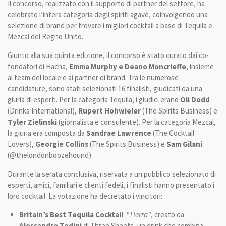
Il concorso, realizzato con il supporto di partner del settore, ha
celebrato l’intera categoria degli spiriti agave, coinvolgendo una
selezione di brand per trovare i migliori cocktail a base di Tequila e
Mezcal del Regno Unito.
Giunto alla sua quinta edizione, il concorso è stato curato dai co-
fondatori di Hacha,
Emma Murphy e Deano Moncrieffe
, insieme
al team del locale e ai partner di brand. Tra le numerose
candidature, sono stati selezionati 16 finalisti, giudicati da una
giuria di esperti. Per la categoria Tequila, i giudici erano
Oli Dodd
(Drinks International),
Rupert Hohwieler
(The Spirits Business) e
Tyler Zielinski
(giornalista e consulente). Per la categoria Mezcal,
la giuria era composta da
Sandrae Lawrence
(The Cocktail
Lovers),
Georgie Collins
(The Spirits Business) e
Sam Gilani
(@thelondonboozehound).
Durante la serata conclusiva, riservata a un pubblico selezionato di
esperti, amici, familiari e clienti fedeli, i finalisti hanno presentato i
loro cocktail. La votazione ha decretato i vincitori:
Britain’s Best Tequila Cocktail
:
"Tierra"
, creato da
Alessandro Todini
di Three Sheets, un drink che combina