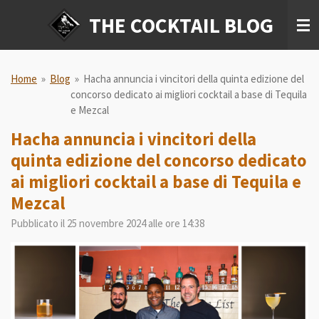
Vai
THE COCKTAIL BLOG
al
contenuto
principale
Home
»
Blog
»
Hacha annuncia i vincitori della quinta edizione del
concorso dedicato ai migliori cocktail a base di Tequila
e Mezcal
Hacha annuncia i vincitori della
quinta edizione del concorso dedicato
ai migliori cocktail a base di Tequila e
Mezcal
Pubblicato il 25 novembre 2024 alle ore 14:38