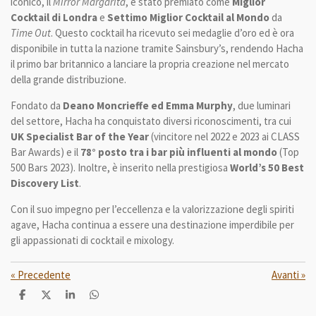
iconico, il
Mirror Margarita
, è stato premiato come
Miglior
Cocktail di Londra
e
Settimo Miglior Cocktail al Mondo
da
Time Out
. Questo cocktail ha ricevuto sei medaglie d’oro ed è ora
disponibile in tutta la nazione tramite Sainsbury’s, rendendo Hacha
il primo bar britannico a lanciare la propria creazione nel mercato
della grande distribuzione.
Fondato da
Deano Moncrieffe ed Emma Murphy
, due luminari
del settore, Hacha ha conquistato diversi riconoscimenti, tra cui
UK Specialist Bar of the Year
(vincitore nel 2022 e 2023 ai CLASS
Bar Awards) e il
78° posto tra i bar più influenti al mondo
(Top
500 Bars 2023). Inoltre, è inserito nella prestigiosa
World’s 50 Best
Discovery List
.
Con il suo impegno per l’eccellenza e la valorizzazione degli spiriti
agave, Hacha continua a essere una destinazione imperdibile per
gli appassionati di cocktail e mixology.
«
Precedente
Avanti
»
C
C
C
C
o
o
o
o